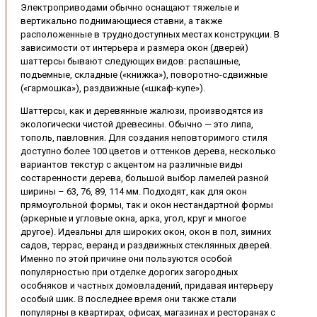
Электроприводами обычно оснащают тяжелые и
вертикально поднимающиеся ставни, а также
расположенные в труднодоступных местах конструкции. В
зависимости от интерьера и размера окон (дверей)
шаттерсы бывают следующих видов: распашные,
подъемные, складные («книжка»), поворотно-сдвижные
(«гармошка»), раздвижные («шкаф-купе»).
Шаттерсы, как и деревянные жалюзи, производятся из
экологически чистой древесины. Обычно — это липа,
тополь, павловния. Для создания неповторимого стиля
доступно более 100 цветов и оттенков дерева, несколько
вариантов текстур с акцентом на различные виды
состаренности дерева, большой выбор ламелей разной
ширины – 63, 76, 89, 114 мм. Подходят, как для окон
прямоугольной формы, так и окон нестандартной формы
(эркерные и угловые окна, арка, угол, круг и многое
другое). Идеальны для широких окон, окон в пол, зимних
садов, террас, веранд и раздвижных стеклянных дверей.
Именно по этой причине они пользуются особой
популярностью при отделке дорогих загородных
особняков и частных домовладений, придавая интерьеру
особый шик. В последнее время они также стали
популярны в квартирах, офисах, магазинах и ресторанах с